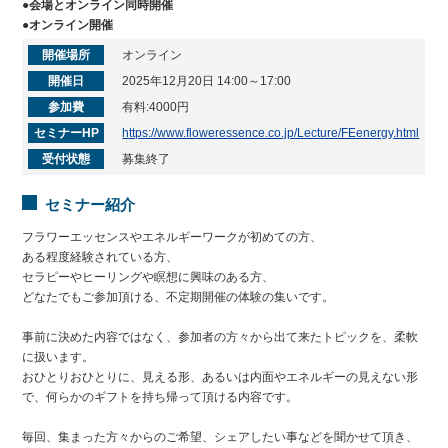
●会場とオンライン同時開催

開催場所
オンライン
開催日
2025年12月20日 14:00～17:00
参加費
有料:4000円
セミナーHP
https://www.floweressence.co.jp/Lecture/FEenergy.html
受付状態
募集終了
セミナー紹介
フラワーエッセンスやエネルギーワークが初めての方、
ある程度経験されている方、
セラピーやヒーリングや瞑想に興味のある方、
どなたでもご参加頂ける、不定期開催の体験の集いです。
事前に決めた内容ではなく、参加者の方々から出て来たトピックを、柔軟
に扱います。
おひとりおひとりに、見える形、あるいは内面やエネルギーの見えない形
で、何らかのギフトを持ち帰って頂ける内容です。
毎回、集まった方々からのご希望、シェアしたい事などを聞かせて頂き、