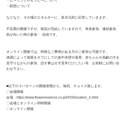
・ヒーリングやセラピーについて
・瞑想について
などなど、その場のエネルギーに、多次元的に応答していきます。
不定期の開催ですが、毎回が完結していますので、単発参加、連続参加、
気が向いた時の参加･･･自由です。
オンライン開催では、特殊なご事情がある方のご参加も可能です。
体調によって画面をオフにしての途中休憩や退席、赤ちゃんや高齢の方を
見守りながらの参加、話す事はせず見学だけしたい等、お気軽にお問い合
わせ下さい。
■以下の３パターンの開催形態から、毎回、チョイス致します。
〇会場開催
会場：https://www.floweressence.co.jp/HSS/location_n.html
〇会場とオンライン同時開催
〇オンライン開催