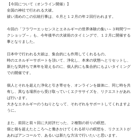
【今回について（オンライン開催）】
全国の神社で行われる大祓。
祓い清めのこの伝統行事は、６月と１２月の年２回行われます。
今回の「フラワーエッセンスとエネルギーの世界体験の集い～３時間ワー
クショップ～」も、今年後半の大祓前のタイミングで、１２月に開催する
事となりました。
日本中で行われる大祓は、集合的にも作用してくれるもの。
時のエネルギーサポートを頂いて、浄化し、本来の状態へとリセットし、
新たな気持ちで来年を迎えるのに、個人的にも集合的にもよいタイミング
での開催です。
個人とそれを超えた浄化と引き寄せを、オンラインを媒体に、同じ時を共
有し、異なる場所から受け取っていくエクササイズを、リクエストがあれ
ば行います。
大きなエネルギーのうねりとなって、それぞれをサポートしてくれますよ
うに。
また、前回と前々回に大好評だった、２種類の祈りの瞑想。
個と個を超えたところへと働きかけてくれる祈りの瞑想を、リクエストが
あればアンコールで、あるいは新たな方法で行いたいと思います。