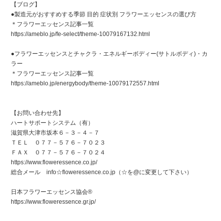
【ブログ】
●製造元がおすすめする季節 目的 症状別 フラワーエッセンスの選び方
＊フラワーエッセンス記事一覧
https://ameblo.jp/fe-select/theme-10079167132.html
●フラワーエッセンスとチャクラ・エネルギーボディー(サトルボディ)・カ
ラー
＊フラワーエッセンス記事一覧
https://ameblo.jp/energybody/theme-10079172557.html
【お問い合わせ先】
ハートサポートシステム（有）
滋賀県大津市坂本６－３－４－７
ＴＥＬ ０７７－５７６－７０２３
ＦＡＸ ０７７－５７６－７０２４
https://www.floweressence.co.jp/
総合メール info☆floweressence.co.jp（☆を@に変更して下さい）
日本フラワーエッセンス協会®
https://www.floweressence.gr.jp/