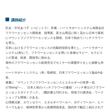
講師紹介
氏名：中沢あつ子（パビットラ） 所属：ハートサポートシステム有限会社
フラワーエッセンス開発者、指導家。富士山周辺に咲く花から日本で最初
にマウントフジフラワーエッセンスを開発。日本で初めてバッチフラワー
を導入。
日本におけるフラワーエッセンスの先駆的役割を果たし、ハートサポート
システム(有)にて、フラワーエッセンスを用いた各種セラピー、セラピス
トの育成、執筆、開発等に努める。
海外のフラワーエッセンス総発売元でセミナーの基盤作りをした経験も持
つ。
ハートサポートシステム（有）取締役。日本フラワーエッセンス協会®会
長。
著書に「マウントフジフラワーエッセンスとエネルギーの世界―花
の"Being"―」、日本人初のバッチフラワーの書籍「バッチ博士のフラワー
エッセンスガイドブック」（翻訳書も刊行され、現地での講演会、ワーク
ショップも開催）がある。
心理療法家、カウンセラー、エネルギーワーカー、ボディワーカー、ヒー
ラーでもあり、精神世界系から医療関係系迄、国内外で幅広く紹介されて