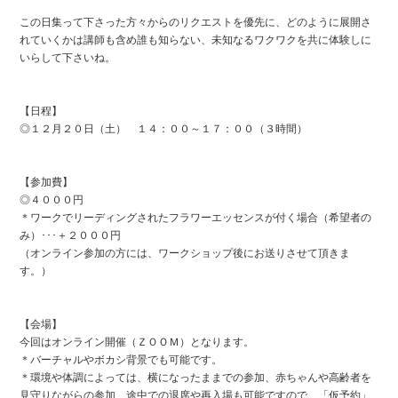
この日集って下さった方々からのリクエストを優先に、どのように展開さ
れていくかは講師も含め誰も知らない、未知なるワクワクを共に体験しに
いらして下さいね。
【日程】
◎１２月２０日（土） １４：００～１７：００（３時間）
【参加費】
◎４０００円
＊ワークでリーディングされたフラワーエッセンスが付く場合（希望者の
み）･･･＋２０００円
（オンライン参加の方には、ワークショップ後にお送りさせて頂きま
す。）
【会場】
今回はオンライン開催（ＺＯＯＭ）となります。
＊バーチャルやボカシ背景でも可能です。
＊環境や体調によっては、横になったままでの参加、赤ちゃんや高齢者を
見守りながらの参加、途中での退席や再入場も可能ですので、「仮予約」